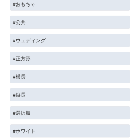
#おもちゃ
#公共
#ウェディング
#正方形
#横長
#縦長
#選択肢
#ホワイト