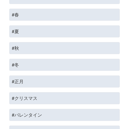
#春
#夏
#秋
#冬
#正月
#クリスマス
#バレンタイン