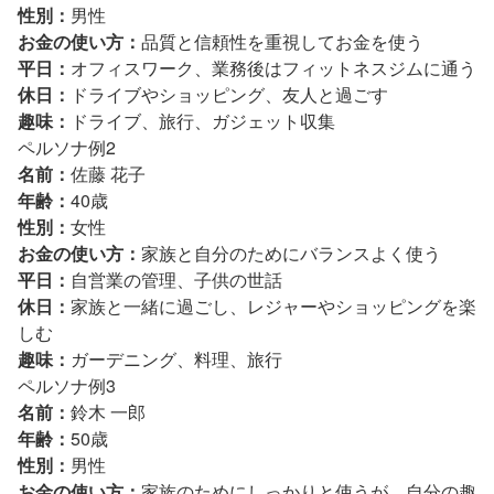
性別：
男性
お金の使い方：
品質と信頼性を重視してお金を使う
平日：
オフィスワーク、業務後はフィットネスジムに通う
休日：
ドライブやショッピング、友人と過ごす
趣味：
ドライブ、旅行、ガジェット収集
ペルソナ例2
名前：
佐藤 花子
年齢：
40歳
性別：
女性
お金の使い方：
家族と自分のためにバランスよく使う
平日：
自営業の管理、子供の世話
休日：
家族と一緒に過ごし、レジャーやショッピングを楽
しむ
趣味：
ガーデニング、料理、旅行
ペルソナ例3
名前：
鈴木 一郎
年齢：
50歳
性別：
男性
お金の使い方：
家族のためにしっかりと使うが、自分の趣