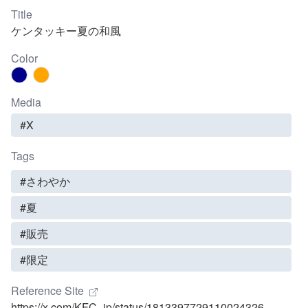
Title
ケンタッキー夏の和風
Color
Media
#X
Tags
#さわやか
#夏
#販売
#限定
Reference Site
https://x.com/KFC_jp/status/1813397729110024326