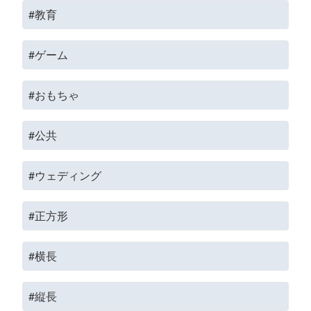
#教育
#ゲーム
#おもちゃ
#公共
#ウェディング
#正方形
#横長
#縦長