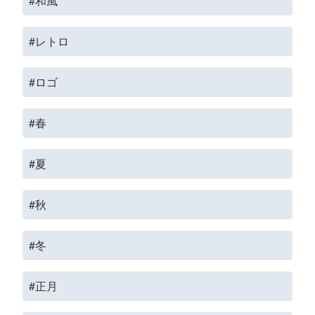
#和風
#レトロ
#ロゴ
#春
#夏
#秋
#冬
#正月