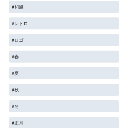
#和風
#レトロ
#ロゴ
#春
#夏
#秋
#冬
#正月