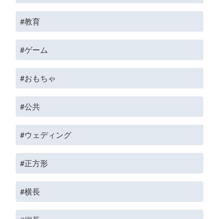
#教育
#ゲーム
#おもちゃ
#公共
#ウェディング
#正方形
#横長