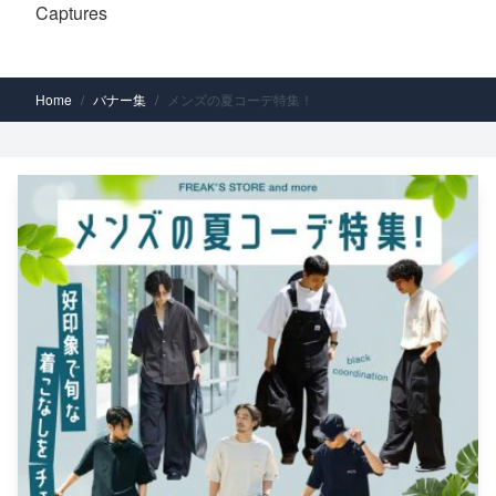
Captures
Home
/
バナー集
/
メンズの夏コーデ特集！