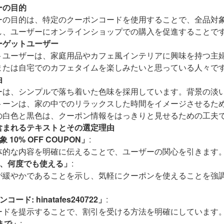
ーの目的
ーの目的は、特定のクーポンコードを使用することで、全品対象
し、ユーザーにオンラインショップでの購入を促進することで
ーゲットユーザー
トユーザーは、家庭用品やカフェ風インテリアに興味を持つ主
または自宅でのカフェタイムを楽しみたいと思っている人々で
由
ーは、シンプルで落ち着いた色味を採用しています。背景の淡
トーンは、家の中でのリラックスした時間をイメージさせるた
の白色と黒色は、クーポン情報をはっきりと見せるための工夫
含まれるテキストとその選定理由
 10% OFF COUPON」
:
体的な内容を明確に伝えることで、ユーザーの関心を引きます
、何度でも使える」
:
が緩やかであることを示し、気軽にクーポンを使えることを強
ード: hinatafes240722」
:
ードを提示することで、割引を受ける方法を明確にしています
9まで」
: