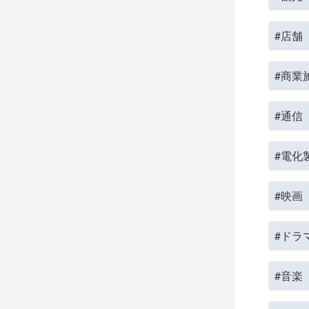
#店舗
#商業
#通信
#電化
#映画
#ドラ
#音楽