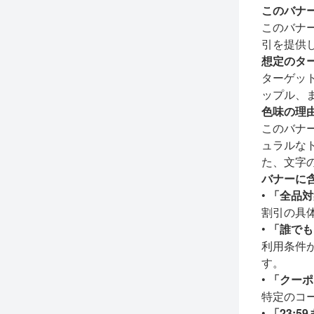
このバナ
このバナ
引を提供
想定のタ
ターゲッ
ップル、
色味の理
このバナ
ュラルな
た、文字
バナーに
•
「全品対象
割引の具
•
「誰でも
利用条件
す。
•
「クーポンコ
特定のコ
•
「23:5