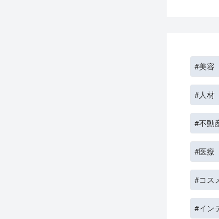
#美容
#人材
#不動
#医療
#コス
#イン