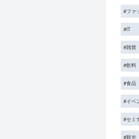
#ファ
#IT
#雑貨
#飲料
#食品
#イベ
#セミ
#観光