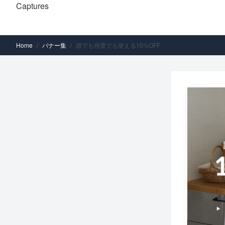
Captures
Home
/
バナー集
/
誰でも何度でも使える10%OFF