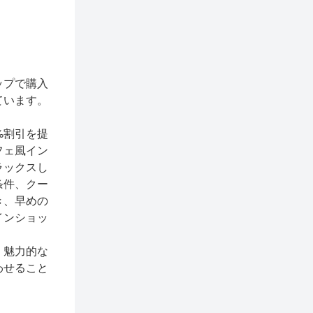
ップで購入
ています。
%割引を提
フェ風イン
ラックスし
条件、クー
き、早めの
インショッ
く魅力的な
わせること