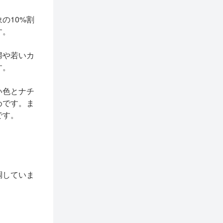
の10%割
す。
婦や若いカ
す。
い色とナチ
めです。ま
です。
。
調していま
。