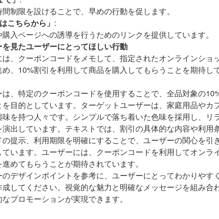
時間制限を設けることで、早めの行動を促します。
はこちらから」
:
や購入ページへの誘導を行うためのリンクを提供しています。
ーを見たユーザーにとってほしい行動
には、クーポンコードをメモして、指定されたオンラインショ
進め、10%割引を利用して商品を購入してもらうことを期待し
ーは、特定のクーポンコードを使用することで、全品対象の10
とを目的としています。ターゲットユーザーは、家庭用品やカ
興味を持つ人々です。シンプルで落ち着いた色味を採用し、リ
を演出しています。テキストでは、割引の具体的な内容や利用
ドの提示、利用期限を明確にすることで、ユーザーの関心を引
しています。ユーザーには、クーポンコードを利用してオンラ
を進めてもらうことが期待されています。
ーのデザインポイントを参考に、ユーザーにとってわかりやす
作成してください。視覚的な魅力と明確なメッセージを組み合
的なプロモーションが実現できます。