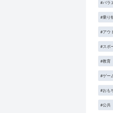
#バラ
#乗り
#アウ
#スポ
#教育
#ゲー
#おも
#公共