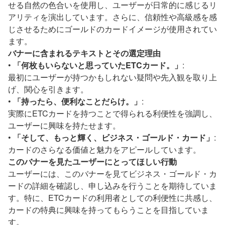
せる自然の色合いを使用し、ユーザーが日常的に感じるリ
アリティを演出しています。さらに、信頼性や高級感を感
じさせるためにゴールドのカードイメージが使用されてい
ます。
バナーに含まれるテキストとその選定理由
•
「何枚もいらないと思っていたETCカード。」
:
最初にユーザーが持つかもしれない疑問や先入観を取り上
げ、関心を引きます。
•
「持ったら、便利なことだらけ。」
:
実際にETCカードを持つことで得られる利便性を強調し、
ユーザーに興味を持たせます。
•
「そして、もっと輝く、ビジネス・ゴールド・カード」
:
カードのさらなる価値と魅力をアピールしています。
このバナーを見たユーザーにとってほしい行動
ユーザーには、このバナーを見てビジネス・ゴールド・カ
ードの詳細を確認し、申し込みを行うことを期待していま
す。特に、ETCカードの利用者としての利便性に共感し、
カードの特典に興味を持ってもらうことを目指していま
す。