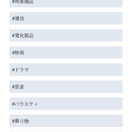
#商業施設
#通信
#電化製品
#映画
#ドラマ
#音楽
#バラエティ
#乗り物