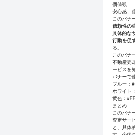
価値観
安心感、
このバナ
信頼性の
具体的な
行動を促
る。
このバナ
不動産売
ービスを
バナーで
ブルー：#0
ホワイト：#
黄色：#FF
まとめ
このバナ
査定サー
と、具体
す。今後