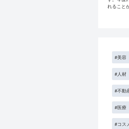
れること
#美容
#人材
#不動
#医療
#コス