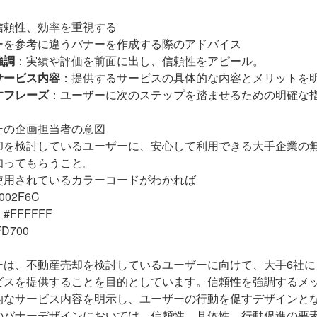
信頼性、効率を重視する
ーを参考に違うバナーを作成する際のアドバイス
強調
：実績や評価を前面に出し、信頼性をアピール。
サービス内容
：提供するサービスの具体的な内容とメリットを
すフレーズ
：ユーザーに次のステップを踏ませるための明確な
ーの企画担当者の意図
却を検討しているユーザーに、安心して利用できる大手企業の
知ってもらうこと。
使用されているカラーコードがわかれば
02F6C
FFFFFF
D700
ーは、不動産売却を検討しているユーザーに向けて、大手6社に
ビスを提供することを目的としています。信頼性を強調するメ
的なサービス内容を明示し、ユーザーの行動を促すデザインと
のバナーデザインにおいては、信頼性、具体性、行動促進の要