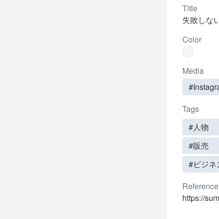
Title
失敗しな
Color
Media
#Instag
Tags
#人物
#販売
#ビジネ
Reference
https://su