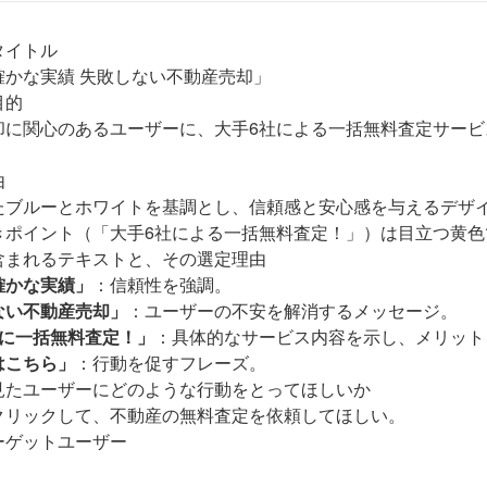
タイトル
確かな実績 失敗しない不動産売却」
目的
却に関心のあるユーザーに、大手6社による一括無料査定サービ
。
由
たブルーとホワイトを基調とし、信頼感と安心感を与えるデザ
きポイント（「大手6社による一括無料査定！」）は目立つ黄色
含まれるテキストと、その選定理由
確かな実績」
：信頼性を強調。
ない不動産売却」
：ユーザーの不安を解消するメッセージ。
社に一括無料査定！」
：具体的なサービス内容を示し、メリット
はこちら」
：行動を促すフレーズ。
見たユーザーにどのような行動をとってほしいか
クリックして、不動産の無料査定を依頼してほしい。
ーゲットユーザー