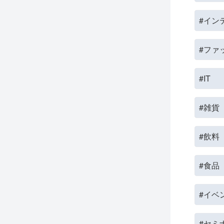
#イン
#ファ
#IT
#雑貨
#飲料
#食品
#イベ
#セミ