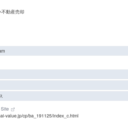
い不動産売却
ram
ス
 Site
mai-value.jp/cp/ba_191125/index_c.html