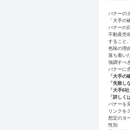
バナーの
「大手の
バナーの
不動産売
すること
色味の理
落ち着い
強調すべ
バナーに
「大手の
「失敗し
「大手6
「詳しく
バナーを
リンクを
想定のタ
性別