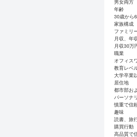
男女両方
年齢
30歳から6
家族構成
ファミリ
月収、年
月収30万
職業
オフィス
教育レベ
大学卒業
居住地
都市部お
パーソナ
慎重で信
趣味
読書、旅
購買行動
高品質で