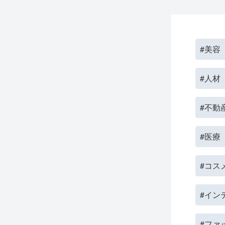
#美容
#人材
#不動
#医療
#コス
#イン
#ファ