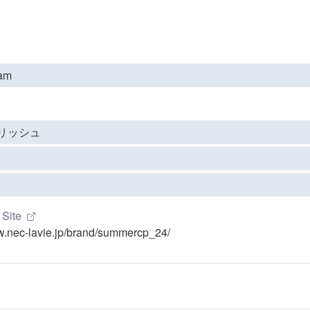
ram
リッシュ
 Site
w.nec-lavie.jp/brand/summercp_24/