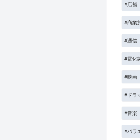
#店舗
#商業
#通信
#電化
#映画
#ドラ
#音楽
#バラ