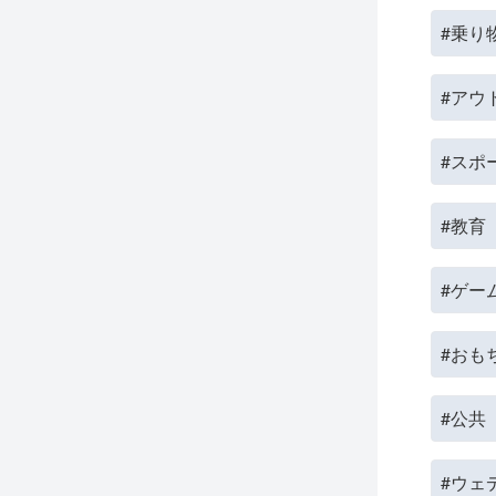
#乗り
#アウ
#スポ
#教育
#ゲー
#おも
#公共
#ウェ