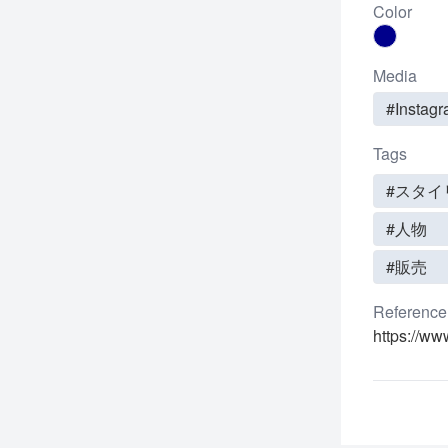
Color
Media
#Instag
Tags
#スタイ
#人物
#販売
Reference
https://ww