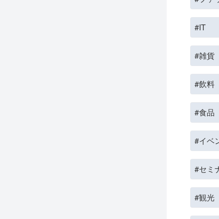
#IT
#雑貨
#飲料
#食品
#イベ
#セミ
#観光