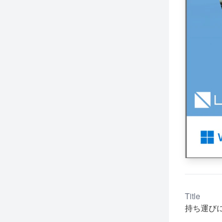
Title
持ち運び