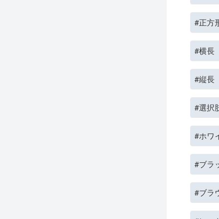
#正方
#横長
#縦長
#選択
#ホワ
#ブラ
#ブラ